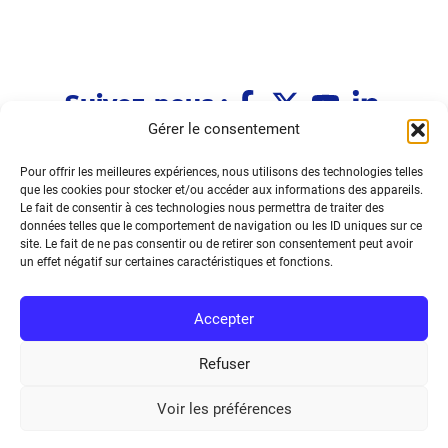
Suivez-nous :
Gérer le consentement
Pour offrir les meilleures expériences, nous utilisons des technologies telles
Immeuble Le Fénelon
que les cookies pour stocker et/ou accéder aux informations des appareils.
1 allée Le Fénelon
Le fait de consentir à ces technologies nous permettra de traiter des
33370 TRESSES
données telles que le comportement de navigation ou les ID uniques sur ce
site. Le fait de ne pas consentir ou de retirer son consentement peut avoir
05.33.09.36.39
un effet négatif sur certaines caractéristiques et fonctions.
Nous contacter
Accepter
Refuser
Annonces pros
Actualités
Agenda
Ressources
Voir les préférences