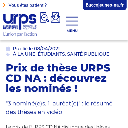
Buccojeunes-na.fr
Vous êtes patient ?
Publié le
08/04/2021
À LA UNE
,
ÉTUDIANTS
,
SANTÉ PUBLIQUE
Prix de thèse URPS
CD NA : découvrez
les nominés !
"3 nominé(e)s, 1 lauréat(e)" : le résumé
des thèses en vidéo
Le prix de l’URPS CD NA distingue des thèses