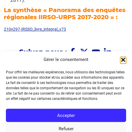
La synthèse « Panorama des enquêtes
régionales IIRSO-URPS 2017-2020 » :
210×297-IRSSO_livre_integral_v73
Suivez-nous :
Gérer le consentement
Pour offrir les meilleures expériences, nous utilisons des technologies telles
Immeuble Le Fénelon
que les cookies pour stocker et/ou accéder aux informations des appareils.
1 allée Le Fénelon
Le fait de consentir à ces technologies nous permettra de traiter des
33370 TRESSES
données telles que le comportement de navigation ou les ID uniques sur ce
site. Le fait de ne pas consentir ou de retirer son consentement peut avoir
05.33.09.36.39
un effet négatif sur certaines caractéristiques et fonctions.
Nous contacter
Accepter
Refuser