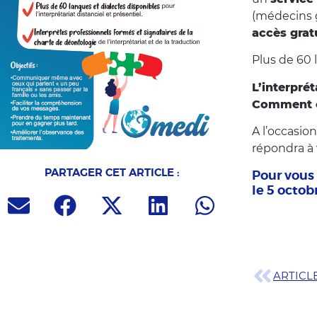
(médecins g
accès grat
Plus de 60 
L’interprét
Comment ce
A l’occasio
répondra à 
PARTAGER CET ARTICLE :
Pour vous 
le 5 octob
ARTICL