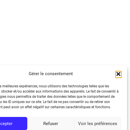
Gérer le consentement
tique de confidentialité
es meilleures expériences, nous utilisons des technologies telles que les
ions légales
 stocker et/ou accéder aux informations des appareils. Le fait de consentir à
tique de cookies (UE)
gies nous permettra de traiter des données telles que le comportement de
 les ID uniques sur ce site. Le fait de ne pas consentir ou de retirer son
ssibilité : Non conforme/Non audité
 peut avoir un effet négatif sur certaines caractéristiques et fonctions.
cepter
Refuser
Voir les préférences