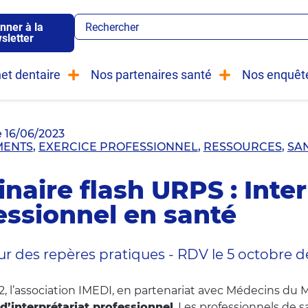
nner à la
sletter
et dentaire
Nos partenaires santé
Nos enquêt
e
16/06/2023
MENTS
,
EXERCICE PROFESSIONNEL
,
RESSOURCES
,
SA
naire flash URPS : Inter
essionnel en santé
r des repères pratiques - RDV le 5 octobre d
, l’association IMEDI, en partenariat avec Médecins du 
 d’interprétariat professionnel
. Les professionnels de 