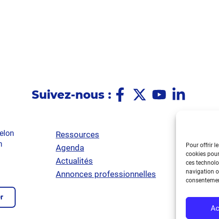
Suivez-nous :
elon
Ressources
Poli
n
Pour offrir l
Agenda
Ment
cookies pour
Actualités
Poli
ces technolo
navigation ou
Annonces professionnelles
Acce
consentement
r
Ac