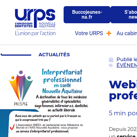
Buccojeunes-
S’abo
na.fr
new
Votre URPS
Au cabin
ACTUALITÉS
Publié l
ÉVÉNE
Webi
prof
5 min pou
Depuis 2022
un
service