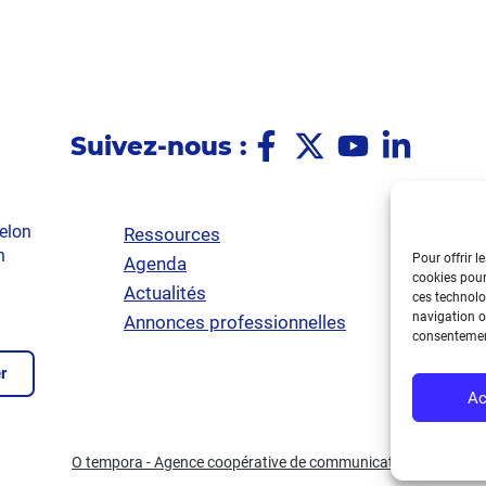
Suivez-nous :
elon
Ressources
Poli
n
Pour offrir l
Agenda
Ment
cookies pour
Actualités
Poli
ces technolo
navigation ou
Annonces professionnelles
Acce
consentement
r
Ac
O tempora - Agence coopérative de communication