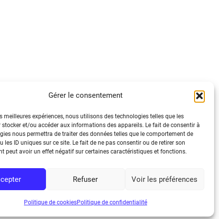
Gérer le consentement
tique de confidentialité
es meilleures expériences, nous utilisons des technologies telles que les
ions légales
 stocker et/ou accéder aux informations des appareils. Le fait de consentir à
tique de cookies (UE)
gies nous permettra de traiter des données telles que le comportement de
 les ID uniques sur ce site. Le fait de ne pas consentir ou de retirer son
ssibilité : Non conforme/Non audité
 peut avoir un effet négatif sur certaines caractéristiques et fonctions.
cepter
Refuser
Voir les préférences
Politique de cookies
Politique de confidentialité