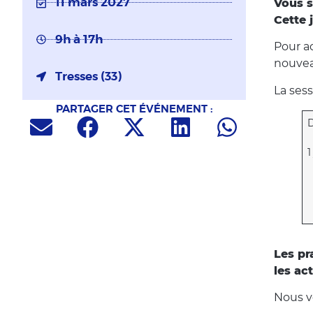
11 mars 2027
Vous s
Cette 
9h à 17h
Pour a
nouvea
Tresses (33)
La ses
PARTAGER CET ÉVÉNEMENT :
D
1
Les pr
les ac
Nous v