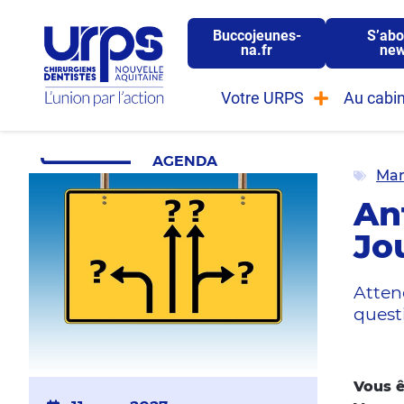
Buccojeunes-
S’abo
na.fr
new
Votre URPS
Au cabin
AGENDA
Mar
Ant
Jo
Attend
quest
Vous ê