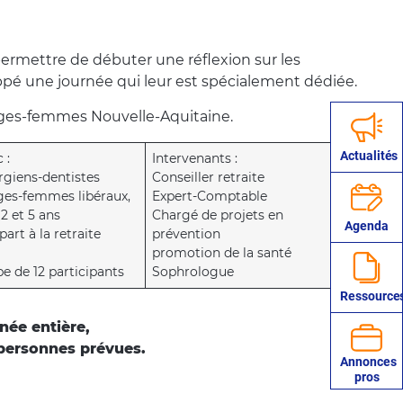
permettre de débuter une réflexion sur les
ppé une journée qui leur est spécialement dédiée.
Sages-femmes Nouvelle-Aquitaine.
Actualités
 :
Intervenants :
rgiens-dentistes
Conseiller retraite
ges-femmes libéraux,
Expert-Comptable
 2 et 5 ans
Chargé de projets en
Agenda
art à la retraite
prévention
promotion de la santé
e de 12 participants
Sophrologue
Ressource
née entière,
2 personnes prévues.
Annonces
pros