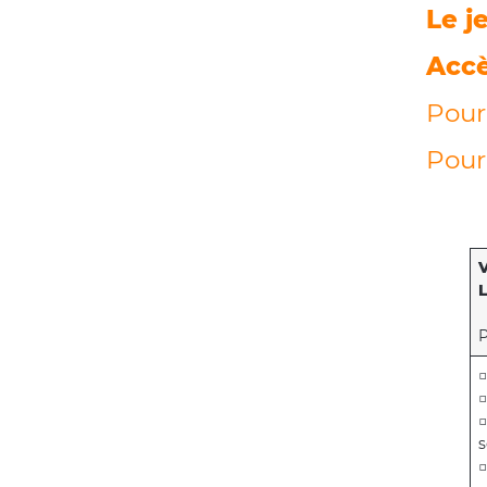
Le j
Accè
Pour
Pour 
V
L
P
□
□
□
s
□