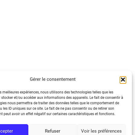
Gérer le consentement
tique de confidentialité
es meilleures expériences, nous utilisons des technologies telles que les
ions légales
 stocker et/ou accéder aux informations des appareils. Le fait de consentir à
tique de cookies (UE)
gies nous permettra de traiter des données telles que le comportement de
 les ID uniques sur ce site. Le fait de ne pas consentir ou de retirer son
ssibilité : Non conforme/Non audité
 peut avoir un effet négatif sur certaines caractéristiques et fonctions.
cepter
Refuser
Voir les préférences