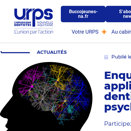
Buccojeunes-
S’abo
na.fr
new
Votre URPS
Au cabin
ACTUALITÉS
Publié l
Enqu
appl
dent
psyc
Participe