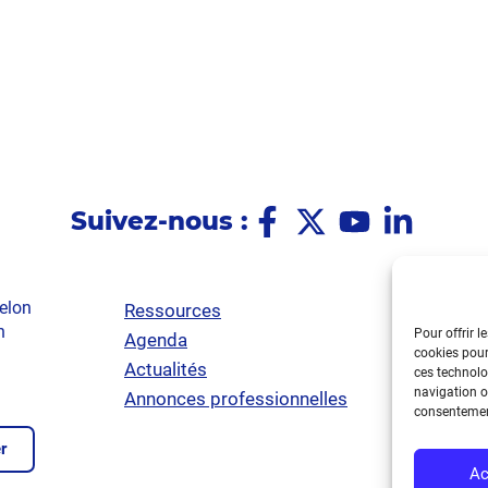
Suivez-nous :
elon
Ressources
Poli
n
Pour offrir l
Agenda
Ment
cookies pour
Actualités
Poli
ces technolo
navigation ou
Annonces professionnelles
Acce
consentement
r
Ac